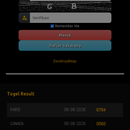
Remember Me
Masuk
Daftar Sekarang
Desktop
Wap
Togel Result
PARIS
06-08-2026
6784
CANADA
06-08-2026
0560