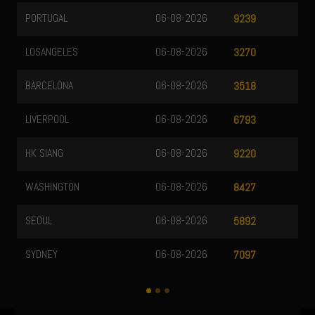
PORTUGAL
06-08-2026
9239
LOSANGELES
06-08-2026
3270
BARCELONA
06-08-2026
3518
LIVERPOOL
06-08-2026
6793
HK SIANG
06-08-2026
9220
WASHINGTON
06-08-2026
8427
SEOUL
06-08-2026
5892
SYDNEY
06-08-2026
7097