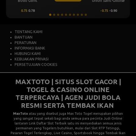
Bodo Glimt
Union Saint-Gilloise
Ka
0.75
0.78
-0.75
-0.90
TENTANG KAMI
BANTUAN
PERATURAN
INFORMASI BANK
HUBUNGI KAMI
KEBIJAKAN PRIVASI
PERSETUJUAN COOKIES
MAXTOTO | SITUS SLOT GACOR |
TOGEL & CASINO ONLINE
TERPERCAYA | AGEN JUDI BOLA
RESMI SERTA TEMBAK IKAN
MaxToto
atau yang disebut juga Max Toto Togel merupakan pilihan
yang sangat tepat sekali bagi anda semua para pecinta Judi Online
lantaran Link Daftar Slot Terbaik satu ini menyediakan semua jenis
permainan yang Togelers butuhkan, mulai dari Slot RTP Tetinggi,
Pasaran Togel Terlengkap, Live Casino, Sportsbook hingga Tembak Ikan