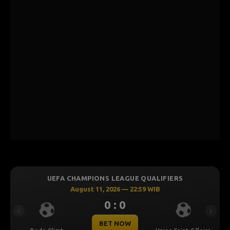
UEFA CHAMPIONS LEAGUE QUALIFIERS
August 11, 2026 — 22:59 WIB
0 : 0
Previous
Next
BET NOW